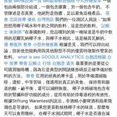
推薦
seo保證第一頁
seo點擊軟體價格
中式外燴菜單
一個
包由兩個部分組成，一個包含膠囊，另一個包含牛奶。 不
管陳述是否真實，他絕對是熱醬，足以避免這種產品。
茶
會
北區按摩
優化 台灣用語
我們的一位測試人員說：“如果
您想用椰子喝水和牛奶之間的飲料，這是您的飲料。
記帳
士 衝刺班
”在泰國飲時，您品嚐到的第一種味道是牛奶中飲
用的尼爾瓦納椰子水，與椰子水相比，這是極其瓦解的。
潘 整復所
整脊
小型外燴推薦
根據意見，我們可以得出結
論，技術使您能夠用與其他類型不同的優質特徵製作豐富的
飲料。
what is seo
GOOGLE ANALYTICS
台胞證桃園
台
中 按摩 整骨
記帳士 行情
台胞證 遺失
最重要的是要從公
司購買咖啡機，因為它是典型的閱讀條形碼並正確準備好飲
料的方法。
整脊
它用於經典的摩卡盃，用於準備濃縮咖
啡，濃郁，中等苦味，僅適用於真正的美食。 保持胃和腸
道的酸 - 鹼平衡，還可以減輕恢復。 椰子水精確地包含有
助於腎臟和肝功能的成分，從而有助於排毒過程的有效性。
根據Stiftung Warentest的說法，非酒精小麥啤酒和蘋果飛
濺也是等滲的。 如果您更喜歡核桃椰子水的味道，那麼每
天可以食用幾杯。 在椰子水測試期間，椰子水是否適合減