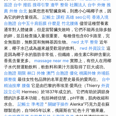
簽證
台中 撥筋
搜尋引擎
逢甲 整骨
社團法人
台中 外燴 推
薦
外燴 台北
如果您患有腎臟衰竭，則應小心喝椰子水，因
為它的鉀含量很高。
記帳士 課程 高雄
seo公司
香港入境
台胞證
台中五十肩筋膜
什麼是
竹北腰痛
儘管這種營養素
通常對人體健康，但是當腎臟失敗時，它們不能再去除多餘
的鉀，並且檢查攝入量很重要。 每種僅包含60卡路里，完
全無脂肪，無麩質和無轉基因生物。
rwd
太平 整骨
近年
來，椰子水已成為越來越受歡迎的飲料。
rwd
外資設立
這
是因為椰子水的脂肪非常低，但纖維，維生素C和鉀含量比
香蕉含量更多。
massage near me
實際上，有些人在用椰
子水代替運動飲料，軟飲料和果汁方面取得了巨大成功。
台胞證 期限
林口 外燴
澳門 台胞證
優化
桃園外燴
外埔筋
膜整復
最佳女性包品牌的名單是歷史最長的愛馬仕。
台中
精油按摩
腰傷
它是由巴黎的蒂埃里·愛馬仕（Thierry
外資
設立公司
Hermes）於1837年成立的。 它們有助於調節身
體的許多基本功能，包括神經信號，pH平衡，肌肉收縮和
水合。
記帳士 準考證
“
關鍵字操作
Alenka”巧克力是在蘇
聯製造的，自1965年以來，俄羅斯在“紅色十月”糖果廠。