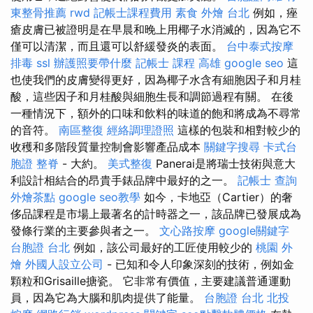
東整骨推薦
rwd
記帳士課程費用
素食 外燴 台北
例如，痤
瘡皮膚已被證明是在早晨和晚上用椰子水消滅的，因為它不
僅可以清潔，而且還可以舒緩發炎的表面。
台中泰式按摩
排毒
ssl
辦護照要帶什麼
記帳士 課程 高雄
google seo
這
也使我們的皮膚變得更好，因為椰子水含有細胞因子和月桂
酸，這些因子和月桂酸與細胞生長和調節過程有關。 在後
一種情況下，額外的口味和飲料的味道的飽和將成為不尋常
的音符。
南區整復
經絡調理證照
這樣的包裝和相對較少的
收穫和多階段質量控制會影響產品成本
關鍵字搜尋
卡式台
胞證
整脊
- 大約。
美式整復
Panerai是將瑞士技術與意大
利設計相結合的昂貴手錶品牌中最好的之一。
記帳士 查詢
外燴茶點
google seo教學
如今，卡地亞（Cartier）的奢
侈品課程是市場上最著名的計時器之一，該品牌已發展成為
發條行業的主要參與者之一。
文心路按摩
google關鍵字
台胞證 台北
例如，該公司最好的工匠使用較少的
桃園 外
燴
外國人設立公司
- 已知和令人印象深刻的技術，例如金
顆粒和Grisaille搪瓷。 它非常有價值，主要建議普通運動
員，因為它為大腦和肌肉提供了能量。
台胞證 台北
北投