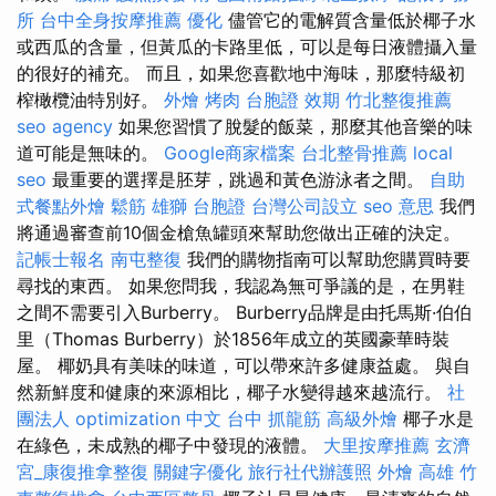
所
台中全身按摩推薦
優化
儘管它的電解質含量低於椰子水
或西瓜的含量，但黃瓜的卡路里低，可以是每日液體攝入量
的很好的補充。 而且，如果您喜歡地中海味，那麼特級初
榨橄欖油特別好。
外燴 烤肉
台胞證 效期
竹北整復推薦
seo agency
如果您習慣了脫髮的飯菜，那麼其他音樂的味
道可能是無味的。
Google商家檔案
台北整骨推薦
local
seo
最重要的選擇是胚芽，跳過和黃色游泳者之間。
自助
式餐點外燴
鬆筋
雄獅 台胞證
台灣公司設立
seo 意思
我們
將通過審查前10個金槍魚罐頭來幫助您做出正確的決定。
記帳士報名
南屯整復
我們的購物指南可以幫助您購買時要
尋找的東西。 如果您問我，我認為無可爭議的是，在男鞋
之間不需要引入Burberry。 Burberry品牌是由托馬斯·伯伯
里（Thomas Burberry）於1856年成立的英國豪華時裝
屋。 椰奶具有美味的味道，可以帶來許多健康益處。 與自
然新鮮度和健康的來源相比，椰子水變得越來越流行。
社
團法人
optimization 中文
台中 抓龍筋
高級外燴
椰子水是
在綠色，未成熟的椰子中發現的液體。
大里按摩推薦
玄濟
宮_康復推拿整復
關鍵字優化
旅行社代辦護照
外燴 高雄
竹