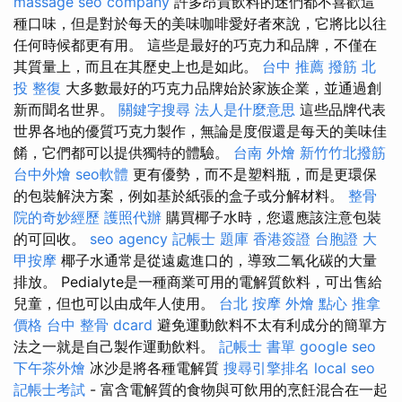
massage
seo company
許多昂貴飲料的迷們都不喜歡這
種口味，但是對於每天的美味咖啡愛好者來說，它將比以往
任何時候都更有用。 這些是最好的巧克力和品牌，不僅在
其質量上，而且在其歷史上也是如此。
台中 推薦 撥筋
北
投 整復
大多數最好的巧克力品牌始於家族企業，並通過創
新而聞名世界。
關鍵字搜尋
法人是什麼意思
這些品牌代表
世界各地的優質巧克力製作，無論是度假還是每天的美味佳
餚，它們都可以提供獨特的體驗。
台南 外燴
新竹竹北撥筋
台中外燴
seo軟體
更有優勢，而不是塑料瓶，而是更環保
的包裝解決方案，例如基於紙張的盒子或分解材料。
整骨
院的奇妙經歷
護照代辦
購買椰子水時，您還應該注意包裝
的可回收。
seo agency
記帳士 題庫
香港簽證 台胞證
大
甲按摩
椰子水通常是從遠處進口的，導致二氧化碳的大量
排放。 Pedialyte是一種商業可用的電解質飲料，可出售給
兒童，但也可以由成年人使用。
台北 按摩
外燴 點心
推拿
價格
台中 整骨 dcard
避免運動飲料不太有利成分的簡單方
法之一就是自己製作運動飲料。
記帳士 書單
google seo
下午茶外燴
冰沙是將各種電解質
搜尋引擎排名
local seo
記帳士考試
- 富含電解質的食物與可飲用的烹飪混合在一起