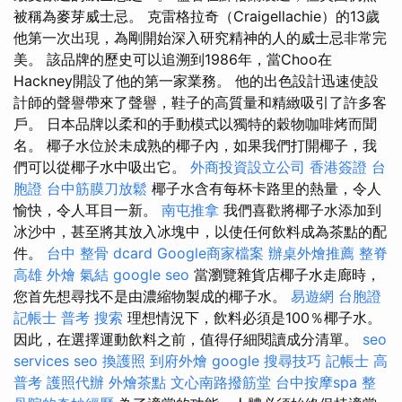
被稱為麥芽威士忌。 克雷格拉奇（Craigellachie）的13歲
他第一次出現，為剛開始深入研究精神的人的威士忌非常完
美。 該品牌的歷史可以追溯到1986年，當Choo在
Hackney開設了他的第一家業務。 他的出色設計迅速使設
計師的聲譽帶來了聲譽，鞋子的高質量和精緻吸引了許多客
戶。 日本品牌以柔和的手動模式以獨特的穀物咖啡烤而聞
名。 椰子水位於未成熟的椰子內，如果我們打開椰子，我
們可以從椰子水中吸出它。
外商投資設立公司
香港簽證 台
胞證
台中筋膜刀放鬆
椰子水含有每杯卡路里的熱量，令人
愉快，令人耳目一新。
南屯推拿
我們喜歡將椰子水添加到
冰沙中，甚至將其放入冰塊中，以使任何飲料成為茶點的配
件。
台中 整骨 dcard
Google商家檔案
辦桌外燴推薦
整脊
高雄 外燴
氣結
google seo
當瀏覽雜貨店椰子水走廊時，
您首先想尋找不是由濃縮物製成的椰子水。
易遊網 台胞證
記帳士 普考
搜索
理想情況下，飲料必須是100％椰子水。
因此，在選擇運動飲料之前，值得仔細閱讀成分清單。
seo
services
seo
換護照
到府外燴
google 搜尋技巧
記帳士 高
普考
護照代辦
外燴茶點
文心南路撥筋堂
台中按摩spa
整