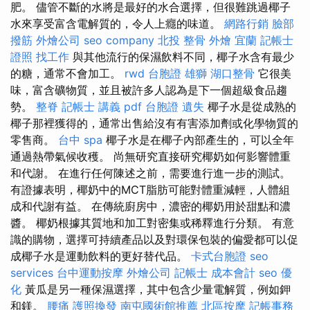
肥。 儘管不斷的水將是最好的水合選擇，但很難跳過椰子
水來享受富含電解質的，令人上癮的味道。
網路行銷
臉部
撥筋
外燴公司
seo company
北投 整骨
外燴 宜蘭
記帳士
證照 找工作
與其他流行的保濕飲料不同，椰子水含有最少
的糖，通常不會加工。
rwd
台胞證 雄獅
湖口整骨
它很美
味，富含礦物質，並且被許多人認為是下一個超級食品趨
勢。
整脊
記帳士 講義 pdf
台胞證 遺失
椰子水是從成熟的
椰子那裡獲得的，通常出售給沒有有害添加劑或化學物質的
零售商。
台中 spa
椰子水是在椰子內部產生的，可以全年
通過熱帶氣候收穫。 尚無研究直接研究椰奶如何影響體重
和代謝。 在進行任何陳述之前，需要進行進一步的測試。
有證據表明，椰奶中的MCT脂肪可能對體重減輕，人體組
成和代謝有益。 在傳統廚房中，濃密的椰奶用於甜點和濃
醬。 椰奶根據其質地和加工對密集或稀釋進行分類。 有意
識的購物，選擇可持續產品以及對環保包裝的偏愛都可以促
成椰子水是運動飲料的更好替代品。
卡式台胞證
seo
services
台中運動按摩
外燴公司
記帳士 成本會計
seo 優
化
黃瓜是另一種保濕選擇，其中包含少量電解質，例如鉀
和鎂。
腰痛
護照換發
南屯國術館推薦
北區按摩
記帳事務