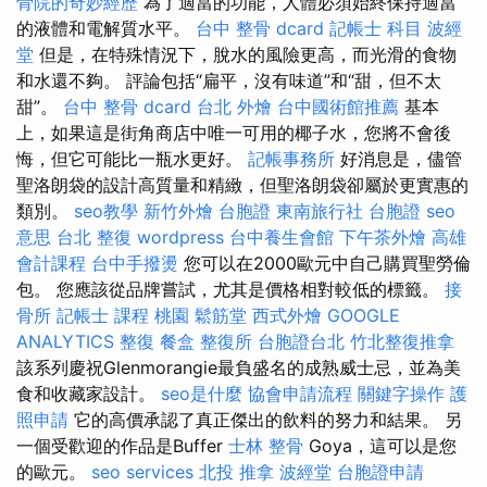
骨院的奇妙經歷
為了適當的功能，人體必須始終保持適當
的液體和電解質水平。
台中 整骨 dcard
記帳士 科目
波經
堂
但是，在特殊情況下，脫水的風險更高，而光滑的食物
和水還不夠。 評論包括“扁平，沒有味道”和“甜，但不太
甜”。
台中 整骨 dcard
台北 外燴
台中國術館推薦
基本
上，如果這是街角商店中唯一可用的椰子水，您將不會後
悔，但它可能比一瓶水更好。
記帳事務所
好消息是，儘管
聖洛朗袋的設計高質量和精緻，但聖洛朗袋卻屬於更實惠的
類別。
seo教學
新竹外燴
台胞證
東南旅行社 台胞證
seo
意思
台北 整復
wordpress
台中養生會館
下午茶外燴
高雄
會計課程
台中手撥燙
您可以在2000歐元中自己購買聖勞倫
包。 您應該從品牌嘗試，尤其是價格相對較低的標籤。
接
骨所
記帳士 課程 桃園
鬆筋堂
西式外燴
GOOGLE
ANALYTICS
整復
餐盒
整復所
台胞證台北
竹北整復推拿
該系列慶祝Glenmorangie最負盛名的成熟威士忌，並為美
食和收藏家設計。
seo是什麼
協會申請流程
關鍵字操作
護
照申請
它的高價承認了真正傑出的飲料的努力和結果。 另
一個受歡迎的作品是Buffer
士林 整骨
Goya，這可以是您
的歐元。
seo services
北投 推拿
波經堂
台胞證申請