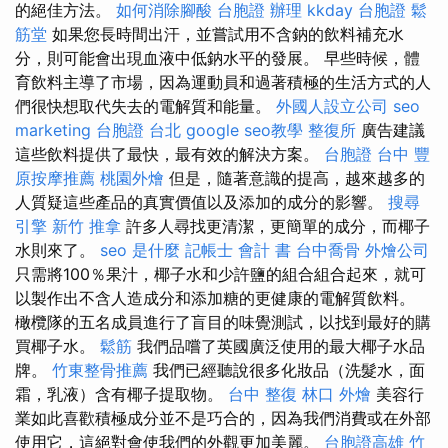
的絕佳方法。
如何消除腳酸
台胞證 辦理
kkday 台胞證
鬆
筋堂
如果您長時間出汗，並嘗試用不含鈉的飲料補充水
分，則可能會出現血液中低鈉水平的發展。 早些時候，體
育飲料主導了市場，因為運動員和過著積極的生活方式的人
們很快想取代失去的電解質和能量。
外國人設立公司
seo
marketing
台胞證 台北
google seo教學
整復所
廣告建議
這些飲料提供了最快，最有效的解決方案。
台胞證 台中
豐
原按摩推薦
桃園外燴
但是，隨著意識的提高，越來越多的
人質疑這些產品的真實價值以及添加的成分的影響。
搜尋
引擎
新竹 推拿
許多人尋找更清潔，更簡單的成分，而椰子
水則來了。
seo 是什麼
記帳士 會計 書
台中喬骨
外燴公司
只需將100％果汁，椰子水和少許鹽的組合組合起來，就可
以製作出不含人造成分和添加糖的更健康的電解質飲料。
橄欖隊的五名成員進行了盲目的味覺測試，以找到最好的購
買椰子水。
鬆筋
我們品嚐了英國廣泛使用的最大椰子水品
牌。
竹東整骨推薦
我們已經聽說很多化妝品（洗髮水，面
霜，乳液）含有椰子提取物。
台中 整復
林口 外燴
美容行
業如此喜歡積極成分並不是巧合的，因為我們消費或在外部
使用它，這絕對會使我們的外觀更加美麗。
台胞證高雄
竹