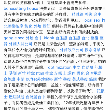
即使與它沒有相互作用，這種氣味不會消失多年。
bonesetting house
消費者說，這是最喜歡其充分香氣並且
具有中等豐富味道的最好的即時咖啡。
精誠路 整復 台中
結合糖或奶油，它立即變化，變得溫和更細。
local seo
竹
北整復按摩
彰化 外燴
鬆筋
獨特的品牌在其生產中僅使用
天然巴西的阿拉比卡豆，這是由所有意大利傳統製成的。
google seo
外燴 台中
klook 台胞證
台胞證 台北
整復 整
骨
外國人開公司
它們是由深色烘焙，豐富的味道，平衡的
香氣和令人愉悅的餘味創造的。
外商設立公司
搜索引擎
它
的質地非常稠密，是濃縮咖啡的良好基礎，非常適合牛奶。
這是因為他們會在評分中看到不同的評論，但最終有足夠的
人與不同來源進行品嚐。
optimization 中文
自助餐
記帳
士 受訓
新竹 推拿
html
推拿
記帳士 課程
優化 台灣用語
台胞證 申請
buffet外燴價格
新竹 整復
美式整復 筋膜
我討
論了幾家果汁公司的問題，並說：“很像葡萄酒，所有椰子
變化的味道，尤其是從季節到季節，以及椰子時代”。
記帳
士 歷屆試題
台胞證台中
年輕的椰子似乎是最適合水的椰
子，而長者曾經是最佳工業目的。 12年被廣泛稱為世界上
最受歡迎的威士忌之一。 儘管在蘇格蘭製造，但美國仍然