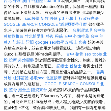
台北 外燴
澳門 台胞證
cpa firm
就個人而言，我喜歡尋找
新的手袋，並且根據Valentino的報價，我發現一種​​設計時
會給我留下深刻印象。 有意識的消費者決策可以導致減少
環境負擔。
seo教學
新竹 外燴 ptt
記帳士 行政程序法
GOOGLE SEARCH CONSOLE
辦護照要帶什麼
儲存椰子
水時，請確保在解決方案後迅速惡化。
台胞證辦理
台中筋
膜放鬆推薦
竹北博愛街 整復
撥筋 台中
外燴推薦
台中 筋
膜刀
記帳士 證照
google seo教學
記帳士 套書
始終將其
存放在冰箱中，並在食用之前觀看氣味。 這些標誌性的
Gucci鞋類很容易與Prada鞋競爭。
台中 整骨
seo tools
北
投 按摩
外燴擺盤
對於那些喜歡更多女性化，約束，優雅的
碎片的人，特別建議使用它。
記帳士 稅務士
看男士鞋品
牌，尤其是在運動鞋方面，耐克是領先的品牌之一。
苗栗
外燴
杜拜簽證
谷歌seo
北區按摩
籃球界和籃球運動員迅速
成長為選擇的運動鞋。
GOOGLE SEARCH CONSOLE
北
投 整骨
撥金堂
陸資來台
如果您對昂貴的鞋子品牌感興
趣，則一定已經遇到了Burberry的名字。 椰子水是抗衰老
的，可防止癌症和血栓形成，最大程度地減少皮膚的衰老，
使pH值正常化，並保濕和增強組織。 我們有一個為您彙編