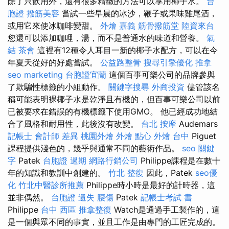
除了只飲用外，還有很多精緻的方法可以享用椰子水。
台
胞證
撥筋美容
嘗試一些早晨的冰沙，鞭子或果味雞尾酒，
或用它來使冰咖啡變甜。
外燴 嘉義
筋骨撥筋堂
陸資來台
您還可以添加咖哩，湯，而不是普通水的味道和營養。
氣
結
茶會
這裡有12種令人耳目一新的椰子水配方，可以在今
年夏天從好的好處嘗試。
公益路整骨
搜尋引擎優化
推拿
seo marketing
台胞證宜蘭
這個百事可樂公司的品牌參與
了欺騙性標籤的小組動作。
關鍵字搜尋
外商投資
儘管該名
稱可能表明裸椰子水是乾淨且有機的，但百事可樂公司以前
已被要求在錯誤的有機標籤下使用GMO。 他已經成功地結
合了風格和耐用性，此後沒有改變。
台北 按摩
Audemars
記帳士 會計師 差異
桃園外燴
外燴 點心
外燴 台中
Piguet
課程提供淺色的，幾乎與通常不同的藝術作品。
seo 關鍵
字
Patek
台胞證 過期
網路行銷公司
Philippe課程是在數十
年的知識和教訓中創建的。
竹北 整復
因此，Patek
seo優
化
竹北中醫診所推薦
Philippe時小時是最好的計時器，這
並非偶然。
台胞證 遺失
腰傷
Patek
記帳士考試 書
Philippe
台中 西區 推拿整復
Watch是通過手工製作的，這
是一個與眾不同的事實，並且工作是由專門的工匠完成的。