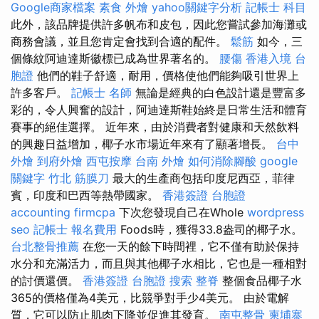
Google商家檔案
素食 外燴
yahoo關鍵字分析
記帳士 科目
此外，該品牌提供許多帆布和皮包，因此您嘗試參加海灘或
商務會議，並且您肯定會找到合適的配件。
鬆筋
如今，三
個條紋阿迪達斯徽標已成為世界著名的。
腰傷
香港入境 台
胞證
他們的鞋子舒適，耐用，價格使他們能夠吸引世界上
許多客戶。
記帳士 名師
無論是經典的白色設計還是豐富多
彩的，令人興奮的設計，阿迪達斯鞋始終是日常生活和體育
賽事的絕佳選擇。 近年來，由於消費者對健康和天然飲料
的興趣日益增加，椰子水市場近年來有了顯著增長。
台中
外燴
到府外燴
西屯按摩
台南 外燴
如何消除腳酸
google
關鍵字
竹北 筋膜刀
最大的生產商包括印度尼西亞，菲律
賓，印度和巴西等熱帶國家。
香港簽證 台胞證
accounting firmcpa
下次您發現自己在Whole
wordpress
seo
記帳士 報名費用
Foods時，獲得33.8盎司的椰子水。
台北整骨推薦
在您一天的餘下時間裡，它不僅有助於保持
水分和充滿活力，而且與其他椰子水相比，它也是一種相對
的討價還價。
香港簽證 台胞證
搜索
整脊
整個食品椰子水
365的價格僅為4美元，比競爭對手少4美元。 由於電解
質，它可以防止肌肉下降並促進其發育。
南屯整骨
柬埔寨