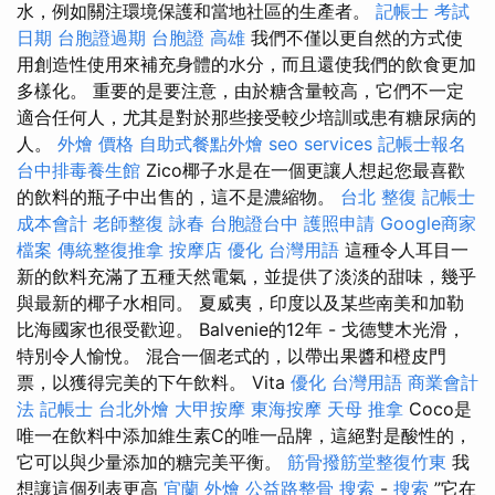
水，例如關注環境保護和當地社區的生產者。
記帳士 考試
日期
台胞證過期
台胞證 高雄
我們不僅以更自然的方式使
用創造性使用來補充身體的水分，而且還使我們的飲食更加
多樣化。 重要的是要注意，由於糖含量較高，它們不一定
適合任何人，尤其是對於那些接受較少培訓或患有糖尿病的
人。
外燴 價格
自助式餐點外燴
seo services
記帳士報名
台中排毒養生館
Zico椰子水是在一個更讓人想起您最喜歡
的飲料的瓶子中出售的，這不是濃縮物。
台北 整復
記帳士
成本會計
老師整復 詠春
台胞證台中
護照申請
Google商家
檔案
傳統整復推拿
按摩店
優化 台灣用語
這種令人耳目一
新的飲料充滿了五種天然電氣，並提供了淡淡的甜味，幾乎
與最新的椰子水相同。 夏威夷，印度以及某些南美和加勒
比海國家也很受歡迎。 Balvenie的12年 - 戈德雙木光滑，
特別令人愉悅。 混合一個老式的，以帶出果醬和橙皮門
票，以獲得完美的下午飲料。 Vita
優化 台灣用語
商業會計
法 記帳士
台北外燴
大甲按摩
東海按摩
天母 推拿
Coco是
唯一在飲料中添加維生素C的唯一品牌，這絕對是酸性的，
它可以與少量添加的糖完美平衡。
筋骨撥筋堂整復竹東
我
想讓這個列表更高
宜蘭 外燴
公益路整骨
搜索
-
搜索
”它在