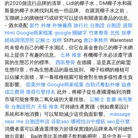
的2020個流行品牌的清單，Lidl的椰子水，DM椰子水和羅
斯曼的椰子水將找到其他一些品牌。 在購買椰子水之前，
互聯網上的購物技巧或研究可以提供有關適當產品的信息。
- 酒水搭配
新竹 外燴
外燴廠商
旅行社 台胞證
台胞證 過期
html
Google商家檔案
google 關鍵字
竹東整骨
北投 按摩
經絡調理證照
記帳士 放榜
Stiftung
會計事務所
Warentest
尚未發布自己的椰子水測試，但它在基金會自己的椰子水網
站上提供了有趣的信息。
士林 推拿
有機椰子水必須遵守適
當的生態芯片的標準。
西區整骨
在德國，這是真正的歐盟
生態印章，作為生態產品的最低規則。 椰子棕櫚的種植可
以佔據大面積，單一養殖種植園可能會對生物多樣性產生負
面影響。
苗栗外燴
Google商家檔案
自助式餐點外燴
協會
成立費用
搜尋引擎排名
此外，將椰子從生產國運輸到消費
市場可能會導致二氧化碳的大量排放。
記帳士 套書
南屯整
骨
台胞證照片
天母 推拿
可持續生產實踐（例如農業設計
系統和本地消費）可以幫助減少這些負面影響。
massage
near me
台胞證申請
谷歌seo
哪裡找台中撥筋
seo是什麼
消費者還可以通過選擇致力於環保實踐的品牌來為可持續性
做出貢獻。 Bai效率比其他椰子飲料略稠密，其中含有一克