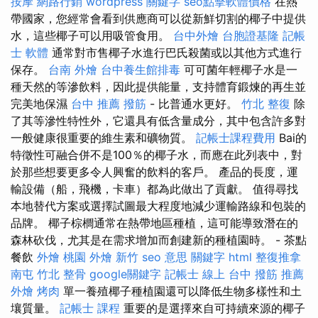
按摩
網路行銷
wordpress
關鍵字
seo點擊軟體價格
在熱
帶國家，您經常會看到供應商可以從新鮮切割的椰子中提供
水，這些椰子可以用吸管食用。
台中外燴
台胞證基隆
記帳
士 軟體
通常對市售椰子水進行巴氏殺菌或以其他方式進行
保存。
台南 外燴
台中養生館排毒
可可菌年輕椰子水是一
種天然的等滲飲料，因此提供能量，支持體育鍛煉的再生並
完美地保濕
台中 推薦 撥筋
- 比普通水更好。
竹北 整復
除
了其等滲性特性外，它還具有低含量成分，其中包含許多對
一般健康很重要的維生素和礦物質。
記帳士課程費用
Bai的
特徵性可融合併不是100％的椰子水，而應在此列表中，對
於那些想要更多令人興奮的飲料的客戶。 產品的長度，運
輸設備（船，飛機，卡車）都為此做出了貢獻。 值得尋找
本地替代方案或選擇試圖最大程度地減少運輸路線和包裝的
品牌。 椰子棕櫚通常在熱帶地區種植，這可能導致潛在的
森林砍伐，尤其是在需求增加而創建新的種植園時。 - 茶點
餐飲
外燴 桃園
外燴 新竹
seo 意思
關鍵字
html
整復推拿
南屯
竹北 整骨
google關鍵字
記帳士 線上
台中 撥筋 推薦
外燴 烤肉
單一養殖椰子種植園還可以降低生物多樣性和土
壤質量。
記帳士 課程
重要的是選擇來自可持續來源的椰子