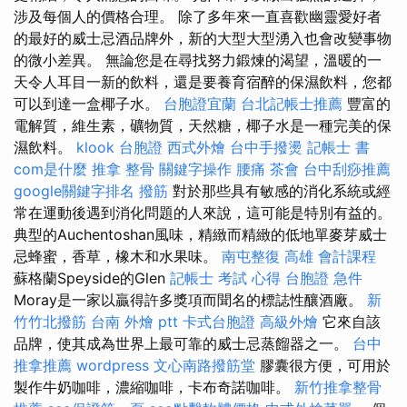
涉及每個人的價格合理。 除了多年來一直喜歡幽靈愛好者
的最好的威士忌酒品牌外，新的大型大型湧入也會改變事物
的微小差異。 無論您是在尋找努力鍛煉的渴望，溫暖的一
天令人耳目一新的飲料，還是要養育宿醉的保濕飲料，您都
可以到達一盒椰子水。
台胞證宜蘭
台北記帳士推薦
豐富的
電解質，維生素，礦物質，天然糖，椰子水是一種完美的保
濕飲料。
klook 台胞證
西式外燴
台中手撥燙
記帳士 書
com是什麼
推拿 整骨
關鍵字操作
腰痛
茶會
台中刮痧推薦
google關鍵字排名
撥筋
對於那些具有敏感的消化系統或經
常在運動後遇到消化問題的人來說，這可能是特別有益的。
典型的Auchentoshan風味，精緻而精緻的低地單麥芽威士
忌蜂蜜，香草，橡木和水果味。
南屯整復
高雄 會計課程
蘇格蘭Speyside的Glen
記帳士 考試 心得
台胞證 急件
Moray是一家以贏得許多獎項而聞名的標誌性釀酒廠。
新
竹竹北撥筋
台南 外燴 ptt
卡式台胞證
高級外燴
它來自該
品牌，使其成為世界上最可靠的威士忌蒸餾器之一。
台中
推拿推薦
wordpress
文心南路撥筋堂
膠囊很方便，可用於
製作牛奶咖啡，濃縮咖啡，卡布奇諾咖啡。
新竹推拿整骨