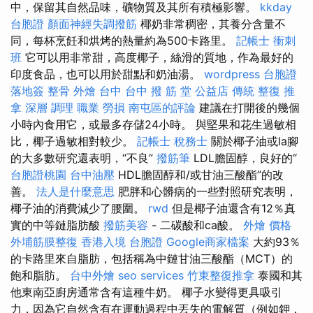
中，保留其自然品味，礦物質及其所有積極影響。
kkday
台胞證
顏面神經失調撥筋
椰奶非常稠密，其養分含量不
同，每杯烹飪和烘烤的熱量約為500卡路里。
記帳士 衝刺
班
它可以用非常甜，高度椰子，絲滑的質地，作為最好的
印度食品，也可以用於甜點和奶油湯。
wordpress
台胞證
落地簽
整骨
外燴 台中
台中 撥 筋 堂 公益店 傳統 整復 推
拿 深層 調理 職業 勞損 南屯區的評論
建議在打開後的幾個
小時內食用它，或最多存儲24小時。 與堅果和花生過敏相
比，椰子過敏相對較少。
記帳士 稅務士
關於椰子油或la腳
的大多數研究還表明，“不良”
撥筋筆
LDL膽固醇，良好的“
台胞證桃園
台中油壓
HDL膽固醇和/或甘油三酸酯”的改
善。
法人是什麼意思
肥胖和心髒病的一些對照研究表明，
椰子油的消費減少了腰圍。
rwd
但是椰子油還含有12％真
實的中等鏈脂肪酸
撥筋美容
- 二碳酸和ca酸。
外燴 價格
外埔筋膜整復
香港入境 台胞證
Google商家檔案
大約93％
的卡路里來自脂肪，包括稱為中鏈甘油三酸酯（MCT）的
飽和脂肪。
台中外燴
seo services
竹東整復推拿
泰國和其
他東南亞廚房通常含有這種牛奶。 椰子水變得更具吸引
力，因為它自然含有在運動過程中丟失的電解質（例如鉀，