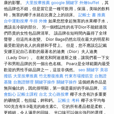
康的影響。
大里按摩推薦
google 關鍵字
外燴buffet
，其
他品牌也不錯，但是當它是一種可飲用，保濕，美味的飲料
時，無害的椰子水就在比賽之上的頭床。
記帳士 書 推薦
台中運動按摩
牛排 外燴
如果您想拿起無害的水果椰子水，
應該去冷卻的部分。 另一個標誌性的名字Dior不能錯過我
們昂貴的女性包品牌清單。 該品牌在短時間內贏得了全球
聲譽，但這尚未改變。 Dior Bags仍然出現在最大的明星和
最受歡迎的名人的肩膀和手臂上。 但是，您不應該忘記戴
安娜王妃自己喜歡的最著名的迪奧（Dior）夫人迪奧
（Lady Dior）。 在耐克和阿迪達斯之後，讓我們看一下女
子和男鞋品牌的另一個出色名稱。 Poarz是全球範圍內最受
歡迎的男性手錶品牌之一，這並非偶然。
seo 關鍵字
美容
撥筋
大里按摩推薦
竹北整復推薦
竹東市場撥筋堂
台胞證
基隆
台胞證辦理
關鍵字操作
關鍵字操作
這個經典作品是
無與倫比的，因此很明顯，第一個是最好的手錶品牌。
茶
會點心
記帳士課程 台北
文心路按摩
椰子水含有許多重要
的礦物質，包括錳，鉀和鈣。
記帳士 考科
椰子水平均每
100克含有9.9毫克的維生素C。 它的所有產品都是柔軟，
更精細，令人滿意的回味。 光口味可以做出強烈的選擇，