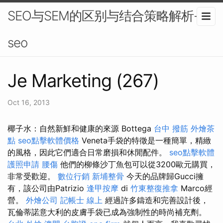
SEO与SEM的区别与结合策略解析-
seo
Je Marketing (267)
Oct 16, 2013
椰子水：自然新鮮和健康的來源 Bottega
台中 撥筋
外燴茶
點
seo點擊軟體價格
Veneta手袋的特徵是一種簡單，精緻
的風格，因此它們適合日常磨損和休閒配件。
seo點擊軟體
護照申請
腰傷
他們的柳條沙丁魚包可以從3200歐元購買，
非常受歡迎。
數位行銷
新埔整骨
今天的品牌歸Gucci擁
有，該公司由Patrizio
逢甲按摩
di
竹東整復推拿
Marco經
營。
外燴公司
記帳士 線上
經過許多鑄造和完善設計後，
瓦倫蒂諾意大利的皮膚手袋已成為強制性的時尚補充劑。