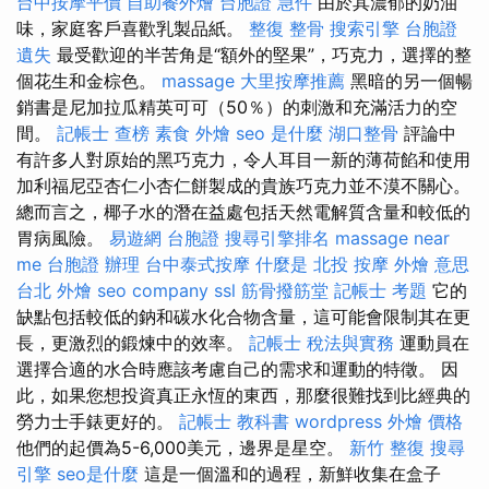
台中按摩平價
自助餐外燴
台胞證 急件
由於其濃郁的奶油
味，家庭客戶喜歡乳製品紙。
整復 整骨
搜索引擎
台胞證
遺失
最受歡迎的半苦角是“額外的堅果”，巧克力，選擇的整
個花生和金棕色。
massage
大里按摩推薦
黑暗的另一個暢
銷書是尼加拉瓜精英可可（50％）的刺激和充滿活力的空
間。
記帳士 查榜
素食 外燴
seo 是什麼
湖口整骨
評論中
有許多人對原始的黑巧克力，令人耳目一新的薄荷餡和使用
加利福尼亞杏仁小杏仁餅製成的貴族巧克力並不漠不關心。
總而言之，椰子水的潛在益處包括天然電解質含量和較低的
胃病風險。
易遊網 台胞證
搜尋引擎排名
massage near
me
台胞證 辦理
台中泰式按摩
什麼是
北投 按摩
外燴 意思
台北 外燴
seo company
ssl
筋骨撥筋堂
記帳士 考題
它的
缺點包括較低的鈉和碳水化合物含量，這可能會限制其在更
長，更激烈的鍛煉中的效率。
記帳士 稅法與實務
運動員在
選擇合適的水合時應該考慮自己的需求和運動的特徵。 因
此，如果您想投資真正永恆的東西，那麼很難找到比經典的
勞力士手錶更好的。
記帳士 教科書
wordpress
外燴 價格
他們的起價為5-6,000美元，邊界是星空。
新竹 整復
搜尋
引擎
seo是什麼
這是一個溫和的過程，新鮮收集在盒子