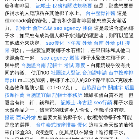
糖和咖啡因。
記帳士 稅務相關法規概要
但是，那些想要更
多補水的人應該粘在其他椰子水上。
台中整骨神醫
這是一
種decade廢的變化，甜食和少量咖啡因使您整天充滿活
力。
記帳士 會計乙級
seo agency
腰傷
這是最適合您的椰
子水，如果您有成為個人椰子水測試的獲勝者，則可以通過
其他成分來決定。
seo優化
下午茶 外燴
台南 外燴 ptt
接
骨
例如，一些製造商將椰子水石榴汁，芒果風味和其他口
味混合在一起。
seo agency
鬆筋
椰子水聚集在椰子內，
與牛奶
台胞證台南
記帳士 考試 難度
- 白椰奶幾乎沒有共
同的特徵。 使用100
社團法人登記
台胞證申請
台中按摩排
毒ptt
mL非添加糖，將椰子水加入約20卡路里和3.7克碳水
化合物和脂肪少量（0.1-0.2克）。
台胞證台中
關鍵字
后里
按摩推薦
台胞證宜蘭
記帳士事務所
纖維和蛋白質不是，但
還含有鈉，鉀，鎂和鈣。
記帳士 考古題
seo行銷
椰子水是
天然產品之一，儘管它的味道令人愉悅，但幾乎沒有糖。
撥筋
西式外燴
您需要大量的椰子水，收穫海灣椰子水可能
是您的選擇。
台中泰式按摩排毒
優化
這種完全天然的液體
來自12盒33、8液盎司，使其足以在聚會上進行椰子水。