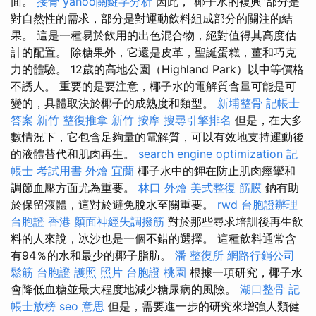
面。
接骨
yahoo關鍵字分析
因此，“椰子水的複興”部分是
對自然性的需求，部分是對運動飲料組成部分的關注的結
果。 這是一種易於飲用的出色混合物，絕對值得其高度估
計的配置。 除糖果外，它還是皮革，聖誕蛋糕，薑和巧克
力的體驗。 12歲的高地公園（Highland Park）以中等價格
不誘人。 重要的是要注意，椰子水的電解質含量可能是可
變的，具體取決於椰子的成熟度和類型。
新埔整骨
記帳士
答案
新竹 整復推拿
新竹 按摩
搜尋引擎排名
但是，在大多
數情況下，它包含足夠量的電解質，可以有效地支持運動後
的液體替代和肌肉再生。
search engine optimization
記
帳士 考試用書
外燴 宜蘭
椰子水中的鉀在防止肌肉痙攣和
調節血壓方面尤為重要。
林口 外燴
美式整復 筋膜
鈉有助
於保留液體，這對於避免脫水至關重要。
rwd
台胞證辦理
台胞證 香港
顏面神經失調撥筋
對於那些尋求培訓後再生飲
料的人來說，冰沙也是一個不錯的選擇。 這種飲料通常含
有94％的水和最少的椰子脂肪。
潘 整復所
網路行銷公司
鬆筋
台胞證 護照 照片
台胞證 桃園
根據一項研究，椰子水
會降低血糖並最大程度地減少糖尿病的風險。
湖口整骨
記
帳士放榜
seo 意思
但是，需要進一步的研究來增強人類健