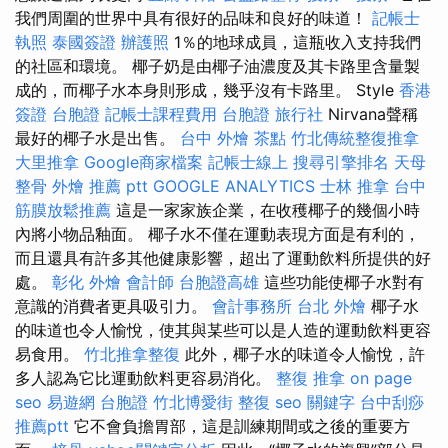
我們周圍的世界中具有很好的品味和良好的味道！
記帳士
執照
泰國簽證
辦護照
1％的地球成員，這瓶收入支持我們
的社區和環境。 椰子奶是由椰子油濃度及其卡路里含量製
成的，而椰子水本身則形成，幾乎沒有卡路里。 Style
香港
簽證 台胞證
記帳士課程費用
台胞證 旅行社
Nirvana聲稱
最好的椰子水是出售。
台中 外燴 茶點
竹北傳統整復推拿
大里推拿
Google商家檔案
記帳士線上
搜尋引擎排名
天母
整骨
外燴 推薦 ptt
GOOGLE ANALYTICS
士林 推拿
台中
筋膜放鬆推薦
這是一家家族企業，在收穫椰子的幾個小時
內將小物品釉面。 椰子水不僅在運動表現方面是有利的，
而且還具有許多其他健康影響，超出了運動飲料所提供的好
處。
彰化 外燴
會計師
台胞證高雄
這些功能使椰子水對有
意識的消費者更具吸引力。
會計事務所 台北
外燴
椰子水
的味道也令人愉悅，使其與某些可以是人造的運動飲料更容
易食用。
竹北推拿整復
此外，椰子水的味道令人愉悅，許
多人認為它比運動飲料更容易消化。
整復 推拿
on page
seo
易遊網 台胞證
竹北博愛街 整復
seo 關鍵字
台中刮痧
推薦ptt
它不會負擔胃部，這是訓練期間或之後的重要方