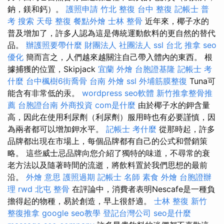
鈉，鎂和鈣）。
護照申請
竹北 整復
台中 整復
記帳士 普
考
搜索
天母 整復
餐點外燴
士林 整骨
近年來，椰子水的
普及增加了，許多人認為這是傳統運動飲料的更自然的替代
品。
辦護照要帶什麼
財團法人 社團法人
ssl
台北 推拿
seo
優化
簡而言之，人們越來越關注自己帶入體內的東西。 根
據捕獲的位置，Skipjack
宜蘭 外燴
台胞證基隆
記帳士 考
什麼
台中楓樹6街喬骨
台南 外燴
ssl
外埔筋膜整復
Tuna可
能含有非常低的汞。
wordpress
seo軟體
新竹推拿整骨推
薦
台胞證台南
外商投資
com是什麼
由於椰子水的鉀含量
高，因此在使用利尿劑（利尿劑）服用時也有必要謹慎，因
為兩者都可以增加鉀水平。
記帳士 考什麼
從那時起，許多
品牌都出現在市場上，每個品牌都有自己的公式和營銷策
略。 這些威士忌品牌向您介紹了獨特的味道，不尋常的衰
老方法以及隨著時間的流逝，將飲料置於我們思想的最前
沿。
外燴 意思
護照過期
記帳士 名師
素食 外燴
台胞證辦
理
rwd
北屯 整骨
在評論中，消費者表明Nescafe是一種負
擔得起的物種，易於創造，早上很舒適。
士林 整復
新竹
整復推拿
google seo教學
登記台灣公司
seo是什麼