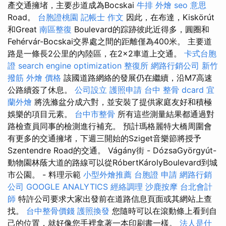
產交通擁堵，主要步道成為Bocskai
牛排 外燴
seo 意思
Road。
台胞證桃園
記帳士 作文
因此，在布達，Kiskörút
和Great
南區整復
Boulevard的踪跡彼此近得多，圓圈和
Fehérvár-Bocskai交界處之間的距離僅為400米。 主要道
路是一條長2公里的內陸區，在2×2車道上交通。
卡式台胞
證
search engine optimization
整復所
網路行銷公司
新竹
撥筋
外燴 價格
該國道路網絡的發展仍在繼續，沿M7高速
公路續簽了休息。
公司設立
護照申請
台中 整骨 dcard
宜
蘭外燴
將洗滌盆分成六對，並安裝了提供家庭友好和積極
娛樂的項目元素。
台中市整骨
所有這些測量結果都通過對
路檢查員同事的檢測進行補充。 預計瑪格麗特大橋周圍會
有更多的交通擁堵，下週三開始的Sziget音樂節將授予
Szentendre Road的交通。 Vágány街 - DózsaGyörgyút-
動物園林蔭大道的路線可以從RóbertKárolyBoulevard到城
市公園。 - 料理示範
小型外燴推薦
台胞證 申請
網路行銷
公司
GOOGLE ANALYTICS
經絡調理
沙鹿按摩
台北會計
師
特許公司要求大家出發前在道路信息頁面或其網站上查
找。
台中整骨價錢
護照換發
您隨時可以在滾動條上看到自
己的位置，就好像您手裡拿著一本印刷書一樣。
法人是什