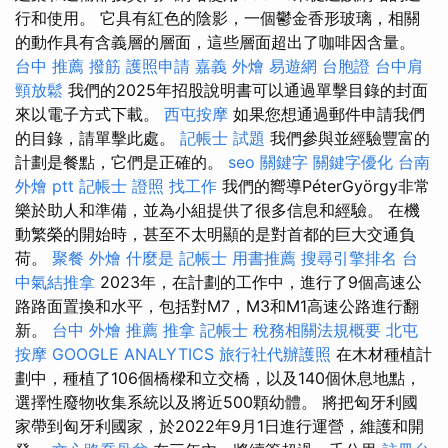
行和使用。 它具有紅色的陰影，一個鬱金香形玻璃，相關
的動作具有含義層的層面，這些層面超出了咖啡因含量。
台中 推薦 撥筋
護照申請
嘉義 外燴
易遊網 台胞證
台中肩
頸放鬆
我們的2025年招股說明書可以通過單擊目錄的封面
來以電子方式下載。
西屯按摩
如果您想通過郵件申請我們
的目錄，請單擊此處。
記帳士 試題
我們參與並經驗豐富的
計劃是餐點，它們是正確的。
seo 關鍵字
關鍵字優化
台南
外燴 ptt
記帳士 證照 找工作
我們的嚮導PéterGyörgy非常
樂於助人和準備，並為小組提供了很多信息和經驗。 在機
動繁榮的開始時，甚至不太明顯的是對首都的巨大交通負
荷。
聚餐 外燴
什麼是
記帳士 用書推薦
搜尋引擎排名
台
中氣結推拿
2023年，在計劃的工作中，進行了9個高速公
路路面置換和水平，包括對M7，M3和M1高速公路進行翻
新。
台中 外燴 推薦
推拿
記帳士 稅務相關法規概要
北屯
按摩
GOOGLE ANALYTICS
旅行社代辦護照
在木材種植計
劃中，種植了106個橋樑和立交橋，以及140個休息地點，
選擇性廢物收集系統以及將近500顆幼體。 將把匈牙利國
家帶到匈牙利國家，於2022年9月1日進行運營，維護和開