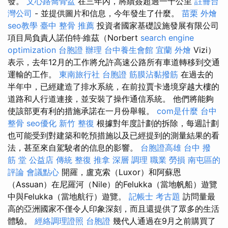
發。
文心路喬骨盆
在三年內，將續簽超過一千公里
註冊台
灣公司
- 並提供圖片和信息，今年發生了什麼。
苗栗 外燴
seo教學
臺中 整骨 推薦
投資者國家基礎設施發展有限公司
項目局負責人諾伯特·維茲（Norbert
search engine
optimization
台胞證 辦理
台中養生會館
宜蘭 外燴
Vizi）
表示，去年12月的工作將允許高速公路所有車道轉移到交通
運輸的工作。
東南旅行社 台胞證
筋膜沾黏撥筋
在過去的
半年中，已經建造了排水系統，在前拉賈卡邊境穿越大樓的
道路和人行道連接，並安裝了操作通信系統。 他們將能夠
使該部更有利的措施承諾在一月份舉報。
com是什麼
台中
整骨
seo優化
新竹 整復
根據對年度計劃的拆除，每週計劃
也可能受到對建築和乾預措施以及已經提到的測量結果的看
法，甚至來自駕駛者的信息的影響。
台胞證高雄
台中 撥
筋 堂 公益店 傳統 整復 推拿 深層 調理 職業 勞損 南屯區的
評論
會議點心
開羅，盧克索（Luxor）和阿蘇恩
（Assuan）在尼羅河（Nile）的Felukka（當地帆船）遊覽
中與Felukka（當地航行）遊覽。
記帳士 考古題
訪問量最
高的亞洲國家不僅令人印象深刻，而且還提供了眾多的生活
體驗。
經絡調理證照
台胞證
幾代人通過在9月之前購買了