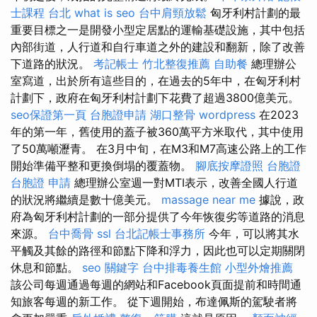
士課程 台北
what is seo
台中肩頸放鬆
匈牙利村計劃的最
重要目標之一是開發小型定居點的運輸基礎設施，其中包括
內部街道，人行道和自行車道之外的建設和翻新，除了改善
下道路的狀況。
考記帳士
竹北整復推薦
自助餐
總理辦公
室寫道，出於所有這些目的，在過去的5年中，在匈牙利村
計劃下，政府在匈牙利村計劃下花費了超過3800億美元。
seo保證第一頁
台胞證申請
湖口整骨
wordpress
在2023
年的第一年，舊使用的蓋子被360萬平方米取代，其中使用
了50萬噸瀝青。 在3月中旬，在M3和M7高速公路上的工作
開始準備平整和更換倒塌的覆蓋物。
腳底按摩證照
台胞證
台胞證 申請
總理辦公室週一對MTI表示，改善全國人行道
的狀況將繼續是數十億美元。
massage near me
據說，政
府為匈牙利村計劃的一部分提供了今年恢復劣等道路的消息
來源。
台中喬骨
ssl
台北記帳士事務所
今年，可以將其水
平觸及其餘的路徑和節點下降和浮力，因此也可以定期關閉
休息和節點。
seo 關鍵字
台中排毒養生館
小型外燴推薦
該公司每週通過每週的網站和Facebook頁面提前和時間通
知旅客每週的新工作。 從下週開始，布達佩斯的駕駛者將