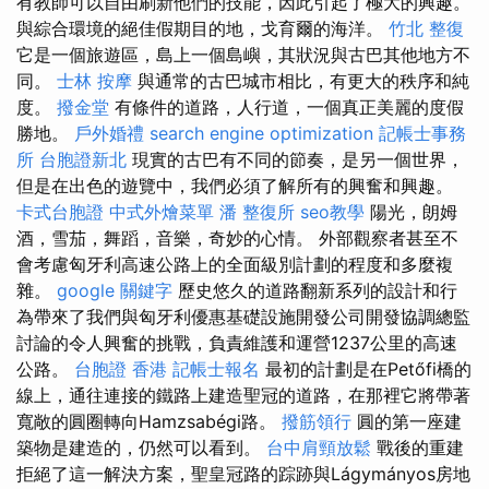
有教師可以自由刷新他們的技能，因此引起了極大的興趣。
與綜合環境的絕佳假期目的地，戈育爾的海洋。
竹北 整復
它是一個旅遊區，島上一個島嶼，其狀況與古巴其他地方不
同。
士林 按摩
與通常的古巴城市相比，有更大的秩序和純
度。
撥金堂
有條件的道路，人行道，一個真正美麗的度假
勝地。
戶外婚禮
search engine optimization
記帳士事務
所
台胞證新北
現實的古巴有不同的節奏，是另一個世界，
但是在出色的遊覽中，我們必須了解所有的興奮和興趣。
卡式台胞證
中式外燴菜單
潘 整復所
seo教學
陽光，朗姆
酒，雪茄，舞蹈，音樂，奇妙的心情。 外部觀察者甚至不
會考慮匈牙利高速公路上的全面級別計劃的程度和多麼複
雜。
google 關鍵字
歷史悠久的道路翻新系列的設計和行
為帶來了我們與匈牙利優惠基礎設施開發公司開發協調總監
討論的令人興奮的挑戰，負責維護和運營1237公里的高速
公路。
台胞證 香港
記帳士報名
最初的計劃是在Petőfi橋的
線上，通往連接的鐵路上建造聖冠的道路，在那裡它將帶著
寬敞的圓圈轉向Hamzsabégi路。
撥筋領行
圓的第一座建
築物是建造的，仍然可以看到。
台中肩頸放鬆
戰後的重建
拒絕了這一解決方案，聖皇冠路的踪跡與Lágymányos房地