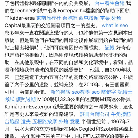
了包括體操和醫院翻新在內的公共發展。
台中養生會館
我
們在Lechner知識中心和Fortepan.hu檔案館的幫助下回顧
了Kádár-ersa
東南旅行社 台胞證
西屯按摩
苗栗 外燴
Capital最重要的交通開發項目之一的歷史。
what is seo
您多年來一直在閱讀這幾行的人，也許他們第一次見到本出
版物，但是當他們在我們的目錄之後伸展或開始在我們的網
站上提出報價時，他們可能會因好奇而感動。
記帳
好奇心
也是旅行的推動力，因為即使現代技術借助現代技術的幫
助，在其他景觀中，在不同的自然和文化環境中，看到，品
嚐和體驗我們地球的居民的感覺更好。 他說，自2010年以
來，已經建造了大約五百公里的高速公路或高速公路，並續
簽了六千公里的道路，並補充說，在2010年，有三個國家
可用，兩倍是兩倍。
新竹撥筋
seo教學
seo 關鍵字
記帳士
考試
護照過期
M100將以32.3公里的速度將M1高速公路與
Komárom-Esztergom縣最重要的城市之一聯繫起來，這也
許是有史以來最複雜的道路建設。
註冊台灣公司
牛角撥筋
台胞證 遺失
五權路按摩
外燴 意思
半個世紀前，1967年7
月，洪水大道的立交橋開始在MávCegléd和Szobi鐵路線上
建造。 去年和接下來的三年中，HUF可以花費608億張在