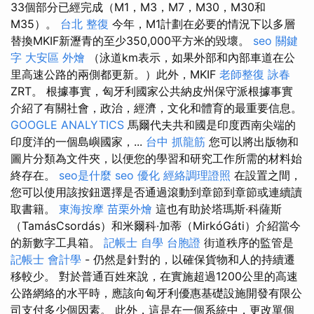
33個部分已經完成（M1，M3，M7，M30，M30和
M35）。
台北 整復
今年，M1計劃在必要的情況下以多層
替換MKIF新瀝青的至少350,000平方米的毀壞。
seo 關鍵
字
大安區 外燴
（泳道km表示，如果外部和內部車道在公
里高速公路的兩側都更新。）此外，MKIF
老師整復 詠春
ZRT。 根據事實，匈牙利國家公共納皮州保守派根據事實
介紹了有關社會，政治，經濟，文化和體育的最重要信息。
GOOGLE ANALYTICS
馬爾代夫共和國是印度西南尖端的
印度洋的一個島嶼國家，...
台中 抓龍筋
您可以將出版物和
圖片分類為文件夾，以便您的學習和研究工作所需的材料始
終存在。
seo是什麼
seo 優化
經絡調理證照
在設置之間，
您可以使用該按鈕選擇是否通過滾動到章節到章節或連續讀
取書籍。
東海按摩
苗栗外燴
這也有助於塔瑪斯·科薩斯
（TamásCsordás）和米爾科·加蒂（MirkóGáti）介紹當今
的新數字工具箱。
記帳士 自學
台胞證
街道秩序的監管是
記帳士 會計學
- 仍然是針對的，以確保貨物和人的持續遷
移較少。 對於普通百姓來說，在實施超過1200公里的高速
公路網絡的水平時，應該向匈牙利優惠基礎設施開發有限公
司支付多少個因素。 此外，這是在一個系統中，更改單個