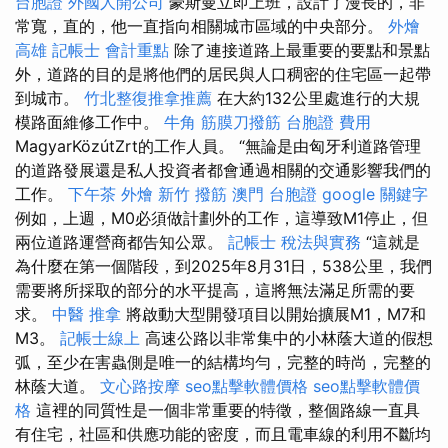
台胞證
外國人開公司
豪斯曼立即上班，設計了漫長的，非
常寬，直的，他一直指向相關城市區域的中央部分。
外燴
高雄
記帳士 會計重點
除了連接道路上最重要的要點和景點
外，道路的目的是將他們的居民與人口稠密的住宅區一起帶
到城市。
竹北整復推拿推薦
在大約132公里處進行的大規
模路面維修工作中。
牛角 筋膜刀撥筋
台胞證 費用
MagyarKözútZrt的工作人員。 “無論是由匈牙利道路管理
的道路發展還是私人投資者都會通過相關的交通影響我們的
工作。
下午茶 外燴
新竹 撥筋
澳門 台胞證
google 關鍵字
例如，上週，M0必須做計劃外的工作，這導致M1停止，但
兩位道路運營商都告知公眾。
記帳士 稅法與實務
“這就是
為什麼在第一個階段，到2025年8月31日，538公里，我們
需要將所採取的部分的水平提高，這將無法滿足所需的要
求。
中醫 推拿
將啟動大型開發項目以開始擴展M1，M7和
M3。
記帳士線上
高速公路以非常集中的小林蔭大道的假想
弧，至少在害蟲側是唯一的結構均勻，完整的時尚，完整的
林蔭大道。
文心路按摩
seo點擊軟體價格
seo點擊軟體價
格
這裡的同質性是一個非常重要的特徵，整個路線一直具
有住宅，社區和供應功能的密度，而且電車線的利用不斷均