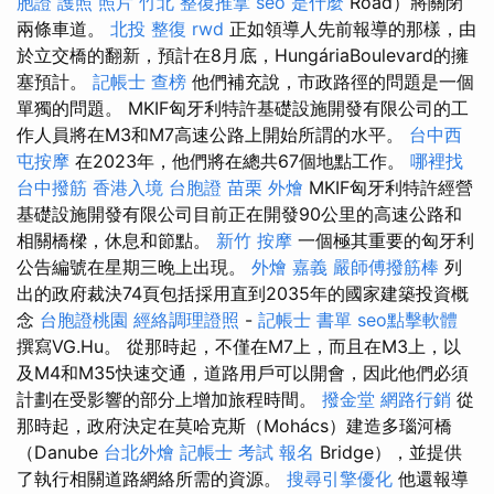
胞證 護照 照片
竹北 整復推拿
seo 是什麼
Road）將關閉
兩條車道。
北投 整復
rwd
正如領導人先前報導的那樣，由
於立交橋的翻新，預計在8月底，HungáriaBoulevard的擁
塞預計。
記帳士 查榜
他們補充說，市政路徑的問題是一個
單獨的問題。 MKIF匈牙利特許基礎設施開發有限公司的工
作人員將在M3和M7高速公路上開始所謂的水平。
台中西
屯按摩
在2023年，他們將在總共67個地點工作。
哪裡找
台中撥筋
香港入境 台胞證
苗栗 外燴
MKIF匈牙利特許經營
基礎設施開發有限公司目前正在開發90公里的高速公路和
相關橋樑，休息和節點。
新竹 按摩
一個極其重要的匈牙利
公告編號在星期三晚上出現。
外燴 嘉義
嚴師傅撥筋棒
列
出的政府裁決74頁包括採用直到2035年的國家建築投資概
念
台胞證桃園
經絡調理證照
-
記帳士 書單
seo點擊軟體
撰寫VG.Hu。 從那時起，不僅在M7上，而且在M3上，以
及M4和M35快速交通，道路用戶可以開會，因此他們必須
計劃在受影響的部分上增加旅程時間。
撥金堂
網路行銷
從
那時起，政府決定在莫哈克斯（Mohács）建造多瑙河橋
（Danube
台北外燴
記帳士 考試 報名
Bridge），並提供
了執行相關道路網絡所需的資源。
搜尋引擎優化
他還報導