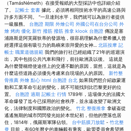
（TamásNémeth）在接受報紙的大型採訪中也詳細介紹
了。
記帳士 套書
據此，必須將相同技術水平的高速公路與
許多方面不同。 “一旦達到水平，我們就可以為旅行者提供
一級服務。
台胞證 期限
外燴公司
外國公司在台分公司
外
燴 烤肉
優化
新竹 撥筋
撥筋
推拿
klook 台胞證
傳說是塞
浦路斯是阿芙羅狄蒂的發源地，很容易理解為什麼希臘人曾
經選擇這個有吸引力的島嶼來崇拜愛的女神...
北區按摩
記
帳士 職業道德規範
我們的旅行社已經組織了21年的巡迴演
出，其中包括公共汽車和飛行，前往歐洲及以後。 這就是
為什麼聲稱燈使途徑上的交通不斷的原因，當然，這就是為
什麼這些道路必須優先考慮來自現場的人的原因。
新竹整
骨推薦
外燴 點心
html
台胞證 台北
如果我們想介紹啟蒙運
動和工業革命引起的變化，就不可能找到比巴黎更好的位
置。
台胞證 過期
記帳士 行情
1789年，這場偉大的法國大
革命爆發了迄今已採用的社會秩序，並永遠改變了歐洲文
化，法律制度和國際政治的變化。
竹北 整復推拿
拿破崙從
遙遙無期的城市閃閃發光始於本世紀初，但他的墮落也居
住，1814年，俄羅斯軍隊佔領。
台中筋膜刀放鬆
-
竹北整
脊
目前，有60年曆史的車輛載有乘客，歐盟委員會希望將