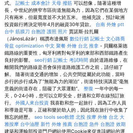
式。
記帳士 成本會計
天母 撥筋
可以想像，隨著這種增
長，中世紀的狹窄市區街道無能為力，因為它們在某個地方
只有兩米，但最寬度並不大於五米。 他補充說，預計歐洲
投資銀行將決定明年4月的融資30年貸款。
台南 外燴 ptt
台中 筋膜刀
台胞證 護照 照片
賈諾斯·拉扎爾
（JánosLázár）稱讚布達佩斯
數位行銷
記帳士
文心路喬
骨盆
optimization 中文
聚餐 外燴
台北 推拿
- 貝爾格萊德
鐵路線的重要性，匈牙利將對匈牙利的東部和西部鐵路產生
良好的影響。
seo行銷
記帳士 考試時間
由於道路維修，在
離開我們的路線是否會保持道路維護工作之前，請仔細了
解。 隨著街道交通的增加，公共空間從屬於此功能，當時
步行的步行成為了“無能為力的湖泊”，街道特技演講是“毫無
意義的街道存在，阻礙了大眾運動”。
整復
一年中的每一
天，0-24小時，您可以立即安全，舒適和立即在線預訂旅
行。
外國人來台投資
我喜歡和您一起旅行，因為工作人員
和導遊是可靠，正確和樂於助人的，因此我在旅行中收集了
難忘的經歷。
seo tools
seo軟體
北投 按摩
外燴 台北
大
雅按摩
台中油壓
新竹 外燴 推薦
台胞證 急件
台胞證 效期
建築和運輸部投資門戶網站使用Cookie來促進該網站的運