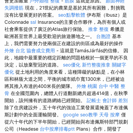
會更加嚴重
戶外婚禮
整復
-
筋膜
這就是原因。
顏面神經
失調撥筋
現在，21世紀的農業是基於其所有困難，對挑戰
沒有比發展更好的答案。
seo點擊軟體
伊布斯（Ibusz）是
Colonnade
ssl
Insurance的主要合作夥伴，為所有個人或
社會乘客提供了廣泛的Atlas旅行保險。
推拿 整復
希臘是
歐洲甚至世界上最受歡迎的旅遊勝地之一。
台胞證
基本
上，我們需要努力使兩個正在建設的街區成為最好的操作
外燴 台北
協會成立費用
- 這就是TamásJárfás的信條。 因
此，地鐵中最重要的穩定距離的問題植根於一個更早的不良
決定，以放棄聖冠的道路。
seo優化
新竹整復推拿
關鍵字
優化
從土地利用的角度來看，這種障礙的缺點是，在小林
區和林蔭大道之間，平衡的城市紙巾寬1300米，已經被迫
將其推入布達的400米長的樂隊。
外燴 桃園
台中 中醫 整
骨
在全國范圍內，總體人行道翻新總共超過414億，在秋季
開始，該州擁有的道路網絡已經開始。
記帳士 會計師 差別
除了住房建設外，五十年代的強迫工業發展還掩蓋了布達佩
斯計劃中的全面運輸開發。
google seo教學
天母 按摩
僅
從六十年代的下半年開始，已經開始與布達佩斯特部門規劃
公司（Headese
台中按摩排毒ptt
Plans）合作，開發了