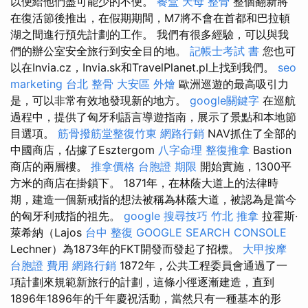
以便給他們盡可能少的不便。
餐盒
天母 整骨
整個翻新將
在復活節後推出，在假期期間，M7將不會在首都和巴拉頓
湖之間進行預先計劃的工作。 我們有很多經驗，可以與我
們的辦公室安全旅行到安全目的地。
記帳士考試 書
您也可
以在Invia.cz，Invia.sk和TravelPlanet.pl上找到我們。
seo
marketing
台北 整骨
大安區 外燴
歐洲巡遊的最高吸引力
是，可以非常有效地發現新的地方。
google關鍵字
在巡航
過程中，提供了匈牙利語言導遊指南，展示了景點和本地節
目選項。
筋骨撥筋堂整復竹東
網路行銷
NAV抓住了全部的
中國商店，佔據了Esztergom
八字命理 整復推拿
Bastion
商店的兩層樓。
推拿價格
台胞證 期限
開始實施，1300平
方米的商店在掛鎖下。 1871年，在林蔭大道上的法律時
期，建造一個新戒指的想法被稱為林蔭大道，被認為是當今
的匈牙利戒指的祖先。
google 搜尋技巧
竹北 推拿
拉霍斯·
萊希納（Lajos
台中 整復
GOOGLE SEARCH CONSOLE
Lechner）為1873年的FKT開發而發起了招標。
大甲按摩
台胞證 費用
網路行銷
1872年，公共工程委員會通過了一
項計劃來規範新旅行的計劃，這條小徑逐漸建造，直到
1896年1896年的千年慶祝活動，當然只有一種基本的形