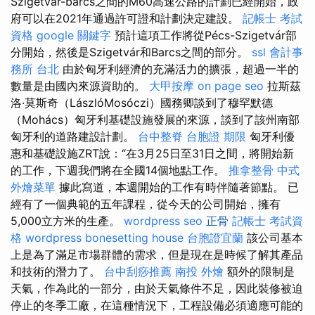
Szigetvár-barcs之間的M60高速公路的計劃已經開始，政
府可以在2021年通過許可證和計劃決定建設。
記帳士 考試
資格
google 關鍵字
預計這項工作將從Pécs-Szigetvár部
分開始，然後是Szigetvár和Barcs之間的部分。
ssl
會計事
務所 台北
由於匈牙利經濟的充滿活力的擴張，超過一半的
數量是由國內來源資助的。
大甲按摩
on page seo
拉斯茲
洛·莫斯奇（LászlóMosóczi）國務卿談到了穆罕默德
（Mohács）匈牙利基礎設施發展的來源，談到了該州南部
匈牙利的道路建設計劃。
台中整脊
台胞證 期限
匈牙利優
惠和基礎設施ZRT說：“在3月25日至31日之間，將開始新
的工作，下週我們將在全國14個地點工作。
推拿整骨
中式
外燴菜單
據此寫道，本週開始的工作有時伴隨著節點。 已
經有了一個典範的五年課程，從今天的公司開始，擁有
5,000立方米的生產。
wordpress seo
正骨
記帳士 考試資
格
wordpress
bonesetting house
台胞證宜蘭
該公司基本
上是為了滿足市場群體的需求，但是現在是時候了解其產品
和技術的潛力了。
台中刮痧推薦
南投 外燴
額外的限制是
天氣，作為此的一部分，由於天氣條件不足，因此裝修被迫
停止的冬季工廠，在這種情況下，工程設備必須適應可能的