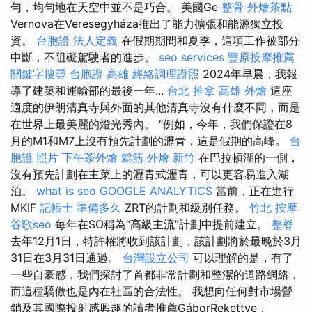
勻，均勻地在天空中並不是巧合。 美國Ge
整骨
外燴茶點
Vernova在Veresegyháza推出了能力擴張和能源獨立投
資。
台胞證
法人定義
在假期期間和夏季，這項工作被部分
中斷，不阻礙駕駛者的進步。
seo services
豐原按摩推薦
關鍵字搜尋
台胞證 高雄
經絡調理證照
2024年早晨，我報
導了建築和運輸部的最後一年...
台北 推拿
高雄 外燴
這座
適度的伊朗清真寺與外面的其他清真寺沒有什麼不同，而是
在世界上最美麗的燈光秀內。 “例如，今年，我們保證在8
月的M1和M7上沒有預先計劃的瀝青，這是假期的高峰。
台
胞證 照片
下午茶外燴
鬆筋
外燴 新竹
在巴拉頓湖的一側，
沒有預先計劃在主菜上的瀝青式瀝青，可以更容易進入湖
泊。
what is seo
GOOGLE ANALYTICS
當前，正在進行
MKIF
記帳士 準備多久
ZRT的計劃和級別任務。
竹北 按摩
谷歌seo
每年在SO稱為“高級主流”計劃中提前建立。
整脊
去年12月1日，特許權將收到該計劃，該計劃將於最晚於3月
31日在3月31日通過。
台灣設立公司
可以理解的是，有了
一些自豪感，我們探討了首都非常計劃和整潔的道路網絡，
而這種驕傲也是內在社區的合法性。 我想向任何對市場營
銷及其國際投射感興趣的讀者推薦GáborRekettye，