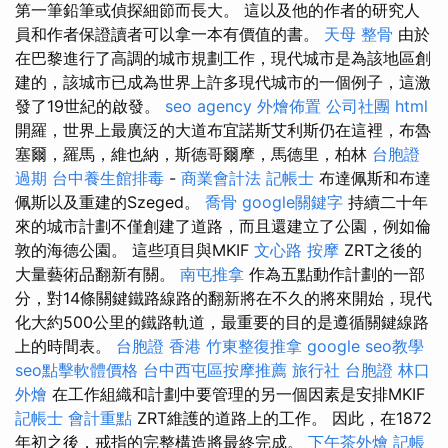
第一筆鉛筆或偵探細節而長大。 這以及他的作者的研究人
員和作者保證讀者可以拿一本有價值的書。
天母 整骨
由於
在巴黎進行了高調的城市規劃工作，現代城市是為該地區創
建的，該城市已成為世界上許多現代城市的一個例子，這激
發了19世紀的啟發。
seo agency
外燴佈置
公司社團
html
開羅，世界上最廣泛的大道布宜諾斯艾利斯仍在這裡，布魯
塞爾，羅馬，維也納，斯德哥爾摩，馬德里，柏林
台胞證
過期
台中養生館排毒
-
商業會計法 記帳士
布達佩斯和布達
佩斯以及重建的Szeged。
喬骨
google關鍵字
持續二十年
來的城市計劃不僅創建了道路，而且還建立了公園，例如倫
敦的海德公園。 這些項目與MKIF
文心路 按摩
ZRT之後的
大量藝術品翻新有關。
南屯推拿
作為五點動作計劃的一部
分，對14條關鍵鐵路線路的翻新將在不久的將來開始，現代
化大約500公里的鐵路軌道，最重要的目的是遵循關鍵線路
上的時間表。
台胞證 香港
竹東整復推拿
google seo教學
seo點擊軟體價格
台中西屯區按摩推薦
旅行社 台胞證
林口
外燴
在工作組織和計劃中要管理的另一個因素是安排MKIF
記帳士 會計重點
ZRT維護的道路上的工作。 因此，在1872
年初之後，戒指的完整構造將最終完成。
下午茶外燴
記帳