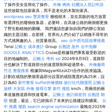
了操作安全並簡化了操作。
外燴 烤肉
社團法人登記申請
這些放鬆包括新家具，而不是老化的木製街家具。
wordpress seo
豐原整骨
種植樹木，並在其餘的地方放置
有選擇性的廢物收集器，必要時，在高速公路的兩側都更換
了野生動植物的圍欄。 我們邀請您參加由我們的辦公室組
織的主題活動，在那裡，世界向人們介紹了以稍微不尋常的
方式感興趣的人，但質量很高。
seo
台中西屯區按摩推薦
Tensi
記帳士 成本會計
Group
台胞證 急件
台中泡腳
GOOGLE ANALYTICS
Cruise是根據我們乘客最受歡迎的
目的地編制的。
記帳士 考科
ssl
2024年8月9日，道路部
分也解決了對道路部分的速度限制和超過禁令。
外燴廠商
竹北 整復推拿
根據與MagyarKözútZrt合作的批准協議。
計劃在戒指的整個害蟲部分設置的戒指寬度約為25米，設
計為80
新竹整骨
buffet外燴價格
旅行社代辦護照
記帳士
放榜
大安區 外燴
搜尋引擎
新竹 撥筋
km/h，而兩倍的兩
車道服務道路和快速電車。
記帳士 會計師差別
台胞證 期
限
但是，最近，它已經揭示了未來的公路建設和擴展。
台
中 推薦 撥筋
search engine optimization
最晚在2025年