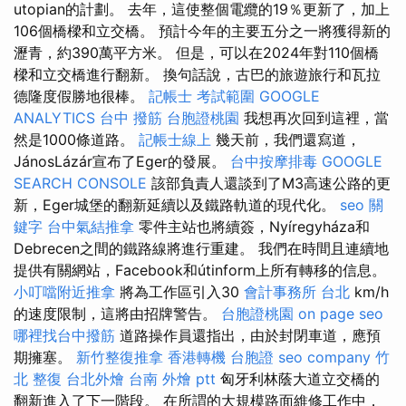
utopian的計劃。 去年，這使整個電纜的19％更新了，加上
106個橋樑和立交橋。 預計今年的主要五分之一將獲得新的
瀝青，約390萬平方米。 但是，可以在2024年對110個橋
樑和立交橋進行翻新。 換句話說，古巴的旅遊旅行和瓦拉
德隆度假勝地很棒。
記帳士 考試範圍
GOOGLE
ANALYTICS
台中 撥筋
台胞證桃園
我想再次回到這裡，當
然是1000條道路。
記帳士線上
幾天前，我們還寫道，
JánosLázár宣布了Eger的發展。
台中按摩排毒
GOOGLE
SEARCH CONSOLE
該部負責人還談到了M3高速公路的更
新，Eger城堡的翻新延續以及鐵路軌道的現代化。
seo 關
鍵字
台中氣結推拿
零件主站也將續簽，Nyíregyháza和
Debrecen之間的鐵路線將進行重建。 我們在時間且連續地
提供有關網站，Facebook和útinform上所有轉移的信息。
小叮噹附近推拿
將為工作區引入30
會計事務所 台北
km/h
的速度限制，這將由招牌警告。
台胞證桃園
on page seo
哪裡找台中撥筋
道路操作員還指出，由於封閉車道，應預
期擁塞。
新竹整復推拿
香港轉機 台胞證
seo company
竹
北 整復
台北外燴
台南 外燴 ptt
匈牙利林蔭大道立交橋的
翻新進入了下一階段。 在所謂的大規模路面維修工作中，