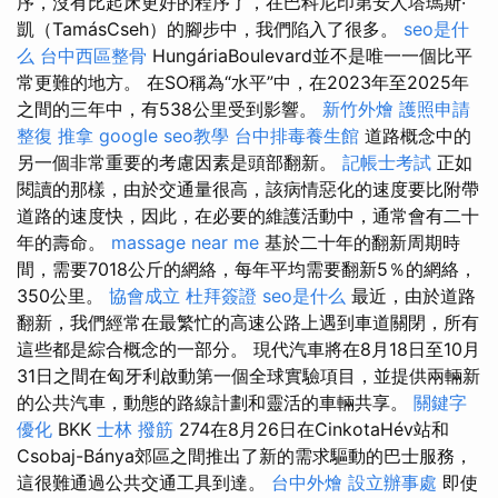
序，沒有比起床更好的程序了，在巴科尼印第安人塔瑪斯·
凱（TamásCseh）的腳步中，我們陷入了很多。
seo是什
么
台中西區整骨
HungáriaBoulevard並不是唯一一個比平
常更難的地方。 在SO稱為“水平”中，在2023年至2025年
之間的三年中，有538公里受到影響。
新竹外燴
護照申請
整復 推拿
google seo教學
台中排毒養生館
道路概念中的
另一個非常重要的考慮因素是頭部翻新。
記帳士考試
正如
閱讀的那樣，由於交通量很高，該病情惡化的速度要比附帶
道路的速度快，因此，在必要的維護活動中，通常會有二十
年的壽命。
massage near me
基於二十年的翻新周期時
間，需要7018公斤的網絡，每年平均需要翻新5％的網絡，
350公里。
協會成立
杜拜簽證
seo是什么
最近，由於道路
翻新，我們經常在最繁忙的高速公路上遇到車道關閉，所有
這些都是綜合概念的一部分。 現代汽車將在8月18日至10月
31日之間在匈牙利啟動第一個全球實驗項目，並提供兩輛新
的公共汽車，動態的路線計劃和靈活的車輛共享。
關鍵字
優化
BKK
士林 撥筋
274在8月26日在CinkotaHév站和
Csobaj-Bánya郊區之間推出了新的需求驅動的巴士服務，
這很難通過公共交通工具到達。
台中外燴
設立辦事處
即使