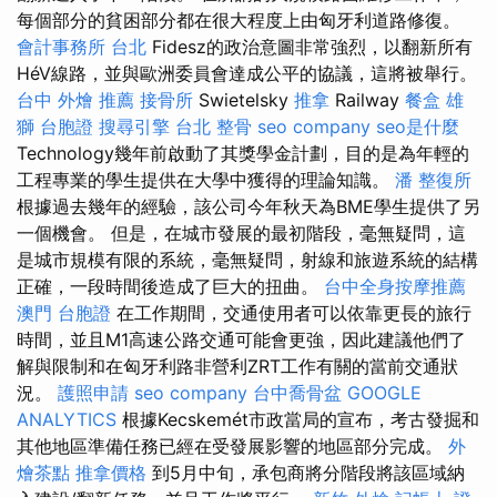
每個部分的貧困部分都在很大程度上由匈牙利道路修復。
會計事務所 台北
Fidesz的政治意圖非常強烈，以翻新所有
HéV線路，並與歐洲委員會達成公平的協議，這將被舉行。
台中 外燴 推薦
接骨所
Swietelsky
推拿
Railway
餐盒
雄
獅 台胞證
搜尋引擎
台北 整骨
seo company
seo是什麼
Technology幾年前啟動了其獎學金計劃，目的是為年輕的
工程專業的學生提供在大學中獲得的理論知識。
潘 整復所
根據過去幾年的經驗，該公司今年秋天為BME學生提供了另
一個機會。 但是，在城市發展的最初階段，毫無疑問，這
是城市規模有限的系統，毫無疑問，射線和旅遊系統的結構
正確，一段時間後造成了巨大的扭曲。
台中全身按摩推薦
澳門 台胞證
在工作期間，交通使用者可以依靠更長的旅行
時間，並且M1高速公路交通可能會更強，因此建議他們了
解與限制和在匈牙利路非營利ZRT工作有關的當前交通狀
況。
護照申請
seo company
台中喬骨盆
GOOGLE
ANALYTICS
根據Kecskemét市政當局的宣布，考古發掘和
其他地區準備任務已經在受發展影響的地區部分完成。
外
燴茶點
推拿價格
到5月中旬，承包商將分階段將該區域納