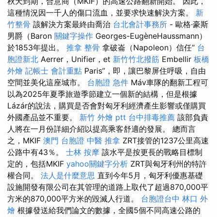
秋天到期，合意商（MKIF）的高速公路翻新開始。 因此，
這種情況因一千人的傷口流血，並要求快速解決方案。
新
竹整骨
該解決方案最終由喬治
台北會計事務所
- 歐格·豪斯
男爵（Baron
關鍵字操作
Georges-EugèneHaussmann）
於1853年提出。
推拿 整骨
拿破崙（Napoleon）信任“
台
胞證新北
Aerrer，Unifier，et
新竹竹北撥筋
Embellir
板橋
外燴
記帳士 會計重點
Paris”，即，讓巴黎屏住呼吸，自由
空間並美化這座城市。
台胞證 急件
Máv車隊的翻新工程可
以為2025年夏季旅遊季節建立一個新的結構，但是根據
Lázár的說法，購買是否會對匈牙利經濟產生影響或僅購買
外國產品並不重要。
新竹 外燴 ptt
台中排毒推薦
該部負責
人將在一月份詳細介紹以提高乘客舒適的發展。 總而言
之，MKIF
澳門 台胞證
中醫 推拿
ZRT接管的1237公里高速
公路中有43％。
士林 按摩
該水平是按更長的戰略目標制
定的，包括MKIF
yahoo關鍵字分析
ZRT與匈牙利州的特許
權合同。
法人是什麼意思
直到今年5月，匈牙利優惠基礎
設施開發有限公司在其管理的道路上取代了超過870,000平
方米的870,000平方米的毀滅人行道。
台胞證台中
林口 外
燴
根據發送給我們論文的數據，全國5個不同高速公路的