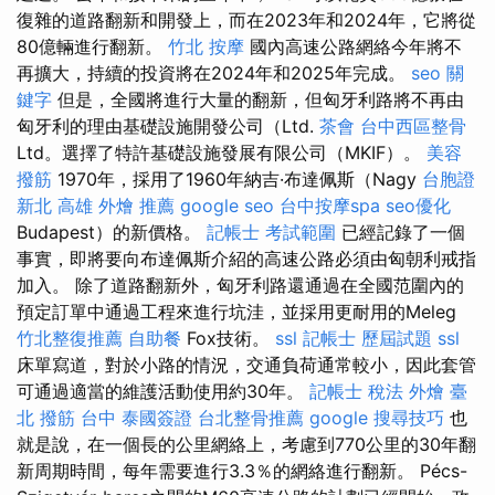
復雜的道路翻新和開發上，而在2023年和2024年，它將從
80億輛進行翻新。
竹北 按摩
國內高速公路網絡今年將不
再擴大，持續的投資將在2024年和2025年完成。
seo 關
鍵字
但是，全國將進行大量的翻新，但匈牙利路將不再由
匈牙利的理由基礎設施開發公司（Ltd.
茶會
台中西區整骨
Ltd。選擇了特許基礎設施發展有限公司（MKIF）。
美容
撥筋
1970年，採用了1960年納吉·布達佩斯（Nagy
台胞證
新北
高雄 外燴 推薦
google seo
台中按摩spa
seo優化
Budapest）的新價格。
記帳士 考試範圍
已經記錄了一個
事實，即將要向布達佩斯介紹的高速公路必須由匈朝利戒指
加入。 除了道路翻新外，匈牙利路還通過在全國范圍內的
預定訂單中通過工程來進行坑洼，並採用更耐用的Meleg
竹北整復推薦
自助餐
Fox技術。
ssl
記帳士 歷屆試題
ssl
床單寫道，對於小路的情況，交通負荷通常較小，因此套管
可通過適當的維護活動使用約30年。
記帳士 稅法
外燴 臺
北
撥筋 台中
泰國簽證
台北整骨推薦
google 搜尋技巧
也
就是說，在一個長的公里網絡上，考慮到770公里的30年翻
新周期時間，每年需要進行3.3％的網絡進行翻新。 Pécs-