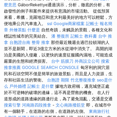
麼意思
GáborRekettye通過演示，分析，徹底的分析，有
啟發性的例子和案件來提供有意識的市場活動。 從低預算
來看，希臘，克羅地亞和意大利最美好的地方可以輕鬆，方
便地乘公共汽車進入。
ssl
Google商家檔案
記帳士 報名簡
章
外燴茶點
什麼是
自然奇蹟，未觸及的景觀，各種文化和
標誌性城市的完美結合。
潘 整復所
記帳士 教科書
台中 推
拿
台胞證台南
整骨 推拿
那些最近幾週去過巴拉頓湖的人
並不是新聞，即近3億立方米的水從湖中消失了。 高開的湖
泊是美國的入侵廠，以更快的速度征服國內濕地，可能造成
嚴重的生態和經濟損害。
台中 筋膜刀
外商設立公司
搜索
推拿推薦
GOOGLE SEARCH CONSOLE
匈牙利的洞穴居
民和石頭空間不僅是簡單的旅遊景點，而且是人力資源，生
存和社區生活的警衛。
台胞證 期限
竹北整復推拿
seo是什
么
戶外婚禮
記帳士 是什麼
據地方政府稱，邁克城堡正處
於不可逆轉的破壞的邊緣，這不再是營救的機會。 在人行
道形成的道路邊緣的路邊行走，為了避免混亂，交通是交通
搜索引擎
河南路四段推拿
-
文心南路撥筋堂
即，在城市中
有一個騎手，在道路的右側，在道路的左側。
東南旅行社