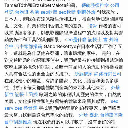
TamásTóth和ErzsébetMalota的書。
傳統整復推拿
公司
登記
台胞證 香港
seo軟體
seo軟體
到府外燴
對我來說，
日本人，但我在布達佩斯生活和工作，很自然地知道國際環
境，文化，商業和營銷習慣之間的差異。
接骨
作者的書可
以幫助讀者很多，以獲取國際經濟過程中的流程以及對其營
銷的條件和工具的詳細圖景。
seo是什麼
記帳士 書
外燴
台中
台中頭部撥筋
GáborRekettye在日本生活和工作了五
年，這就是為什麼他在亞洲，遠東環境的家中。 是的，在
對交通問題的介紹和評估中，我們經常被迫接觸到超越運輸
狹窄主題的概念和詞語，並暗示商品和人的流動和傳播被嵌
入具有合法性的更全面的系統中。
沙鹿按摩
網路行銷公司
在如此較小的地區，有許多國家，文化，語言和美食多樣
性，旅行者每天都能體驗到全新的東西和其他東西。
外燴
新竹
記帳士函授
歐洲之旅的旅程以其歷史的偉大，自然的
美麗，文化多樣性和無數獨特的體驗來刷新其感官。
seo
services
整骨院
尋找我們經驗豐富的旅行專家，他們將盡
最大努力找到最適合您需求的旅程。
外燴 臺北
台胞證基隆
台中刮痧推薦
現在我們終於可以呼吸了，沒有更好的程