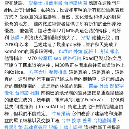
雪和延誤。
記帳士 推薦用書
台胞證桃園
應該在運輸門戶
網站上使用網絡，藝術品，投資和車輛的所有這些抽象表達
方式？ 受歡迎的度假勝地，自然，文化景點和偉大的廚房
聚會的地方。 國內旅遊經營者提供了所有折扣的全部原始
優惠。 他強調，隨著去年12月M15高速公路的轉移，匈牙
利
筋膜
- 斯洛伐克運輸關係擴大了。
沾黏
他補充說，自
2010年以來，已經建造了幾座ipoly橋，並在秋天完成了
Komárom的新多瑙河橋。
buffet 外燴
記帳士 考試 報名
他還指出，M70
按摩店
seo
網路行銷
Road已與斯洛文尼
亞建立了四車道的連接，M30路正在開車前往四車道道路上
的Košice。
八字命理 整復推拿
這是真的，這是真的，這是
真的，這對新的汽車而言已經成為新的機動車，這已經成為
新的機動範圍的，這是新的林業的範圍。
苗栗 外燴
關鍵字
優化
台胞證 雄獅
南德巴的環形環的道路連接是通過鼠標路
的建造完成的，幾年前，電車線1到達了Fehérvári。 好像喬
茲夫·阿提拉街（JózsefAttila）街道上的北部封閉距離連鎖
橋，但我們不能確定。
牛角撥筋
它們改善了建築物和洗滌
盆的屋頂結構以及交換工程
台中 按摩 整骨
台胞證辦理
-
搜尋引擎
菲律賓簽證
記帳士 線上課程
這些翻新工程提高