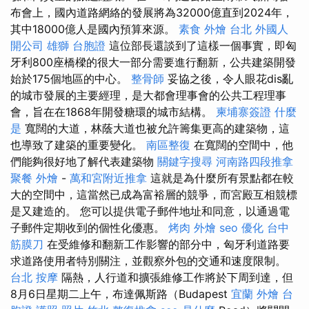
布會上，國內道路網絡的發展將為32000億直到2024年，
其中18000億人是國內預算來源。
素食 外燴 台北
外國人
開公司
雄獅 台胞證
這位部長還談到了這樣一個事實，即匈
牙利800座橋樑的很大一部分需要進行翻新，公共建築開發
始於175個地區的中心。
整骨師
妥協之後，令人眼花dis亂
的城市發展的主要經理，是大都會理事會的公共工程理事
會，旨在在1868年開發糖環的城市結構。
柬埔寨簽證
什麼
是
寬闊的大道，林蔭大道也被允許籌集更高的建築物，這
也導致了建築的重要變化。
南區整復
在寬闊的空間中，他
們能夠很好地了解代表建築物
關鍵字搜尋
河南路四段推拿
聚餐 外燴
-
萬和宮附近推拿
這就是為什麼所有景點都在較
大的空間中，這當然已成為富裕層的競爭，而宮殿互相競標
是又建造的。 您可以提供電子郵件地址和同意，以通過電
子郵件定期收到的個性化優惠。
烤肉 外燴
seo 優化
台中
筋膜刀
在受維修和翻新工作影響的部分中，匈牙利道路要
求道路使用者特別關注，並觀察外包的交通和速度限制。
台北 按摩
隔熱，人行道和擴張維修工作將於下周到達，但
8月6日星期二上午，布達佩斯路（Budapest
宜蘭 外燴
台