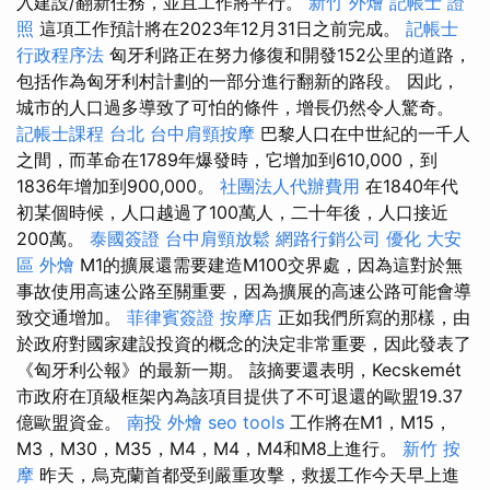
入建設/翻新任務，並且工作將平行。
新竹 外燴
記帳士 證
照
這項工作預計將在2023年12月31日之前完成。
記帳士
行政程序法
匈牙利路正在努力修復和開發152公里的道路，
包括作為匈牙利村計劃的一部分進行翻新的路段。 因此，
城市的人口過多導致了可怕的條件，增長仍然令人驚奇。
記帳士課程 台北
台中肩頸按摩
巴黎人口在中世紀的一千人
之間，而革命在1789年爆發時，它增加到610,000，到
1836年增加到900,000。
社團法人代辦費用
在1840年代
初某個時候，人口越過了100萬人，二十年後，人口接近
200萬。
泰國簽證
台中肩頸放鬆
網路行銷公司
優化
大安
區 外燴
M1的擴展還需要建造M100交界處，因為這對於無
事故使用高速公路至關重要，因為擴展的高速公路可能會導
致交通增加。
菲律賓簽證
按摩店
正如我們所寫的那樣，由
於政府對國家建設投資的概念的決定非常重要，因此發表了
《匈牙利公報》的最新一期。 該摘要還表明，Kecskemét
市政府在頂級框架內為該項目提供了不可退還的歐盟19.37
億歐盟資金。
南投 外燴
seo tools
工作將在M1，M15，
M3，M30，M35，M4，M4，M4和M8上進行。
新竹 按
摩
昨天，烏克蘭首都受到嚴重攻擊，救援工作今天早上進