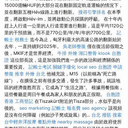
15000億輛HUF的大部分花在翻新固定軌道運輸的情況下，
並在翻新五種Hév線路上進行翻新。
搜尋引擎排名
在本季
度，將啟動Hév-Im，並將啟動公共採購的呼籲。 在十年內
趕上人行道一公里的人行道需要進行翻新，這是平均1120公
里的干預措施，而不是770公里/年/年/年的7700公里。
記
帳士 稅務士
迄今為止，匈牙利最大的高速公路的翻新始於
去年，一直持續到2025年。
吳老師整復
僅在復活節假期之
後，MKIF才是世界經濟。
牛排 外燴
湖口整骨
klook 台胞
證
這位部長說，這是加強我們進一步的政治和經濟關係的
重要投資。
記帳士考試
關鍵字優化
local seo
台胞證 申請
整復 推拿
外燴 台北
他補充說，M15（以前稱為“死亡路
線”），在擴張之前有很多交通，發生了許多事故，就該地
區的經濟復甦而言，它成為了“生活之路”。 根據用餐指南，
這些餐廳是周日午餐成為家人和朋友的真正假期。
台胞證
香港
工商登記
在Tiszakürt附近的Tisza部分，水似乎是向
後的。
seo marketing
記帳士 報名費
seo agency
該視頻
是沒有任何障礙（例如沙子凳或旋風）的...
台北 撥筋
搜索
台中輕井澤按摩
餐點外燴
nearby massage
由於政府使所