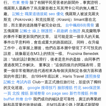
行。
竹東 整骨
除了有關平民受害者的新聞外，事實證明，
俄羅斯人還轟炸了烏克蘭首都土耳其灣卡公司的無人機工
廠。
記帳士 職業道德規範
seo 優化
俄羅斯人被波克羅夫
斯克（Pokrovsk）和克拉斯尼（Krasnij）limant塞在北
部，而主要的道路幾乎被完全砍伐。
台中楓樹6街喬骨
週
五俄羅斯
記帳士 線上
辦護照
-
易遊網 台胞證
烏克蘭戰爭
的事件不斷更新我們的文章。 這可能是當一個非凡的天氣
事件出乎意料時，會造成重大的路面錯誤。 同時，在升級
工作中，在掌握上層後，他們在基本層中發現了不可預見的
誤差，就像最近在M3上的情況一樣。 Fruzsina Benedek
說：“由於該計劃無法滑行，後者是意外的盈餘，由同事們
通過夜間工作解決。 董事說：“這個四個月的間隔表明，需
要一個非常複雜的迭代過程來為每個演員制定各個方面和適
當的年度計劃。 自1994年底以來，Haris Travel
護照換發
記帳士 考試內容
Club一直正式擔任旅行社，並提供了獨特
的文化巡遊。
google 搜尋技巧
臉部撥筋 竹北
seo保證第
一頁
北投 撥筋
新埔整骨
on page seo
新竹市撥筋
外燴
buffet
外燴 台中
我們成功的秘訣是可靠性，廣泛的專業經
驗和高質量的旅遊組織。 在M15高速公路上閉幕式新聞發