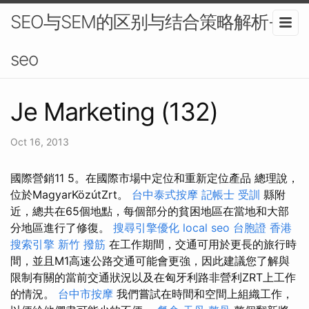
SEO与SEM的区别与结合策略解析-
seo
Je Marketing (132)
Oct 16, 2013
國際營銷11 5。在國際市場中定位和重新定位產品 總理說，
位於MagyarKözútZrt。
台中泰式按摩
記帳士 受訓
縣附
近，總共在65個地點，每個部分的貧困地區在當地和大部
分地區進行了修復。
搜尋引擎優化
local seo
台胞證 香港
搜索引擎
新竹 撥筋
在工作期間，交通可用於更長的旅行時
間，並且M1高速公路交通可能會更強，因此建議您了解與
限制有關的當前交通狀況以及在匈牙利路非營利ZRT上工作
的情況。
台中市按摩
我們嘗試在時間和空間上組織工作，